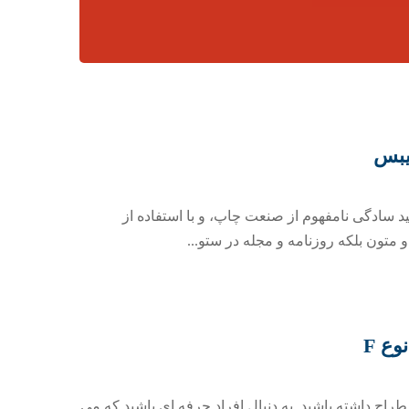
یبس
د سادگی نامفهوم از صنعت چاپ، و با استفاده از
متون بلکه روزنامه و مجله در ستو...
ع F
راح داشته باشید. به دنبال افراد حرفه ای باشید که می