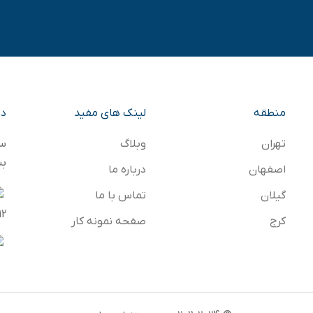
منطقه
لینک های مفید
در
تهران
وبلاگ
سا
بب
اصفهان
درباره ما
گیلان
تماس با ما
12 – پلاک 
کرج
صفحه نمونه کار