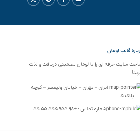
باره قالب لومان
خت سایت حرفه ای را با لومان تضمینی دریافت و لذت
رید!
ایران – تهران – خیابان ولیعصر – کوچه
15
شماره تماس : +98 955 555 55 55