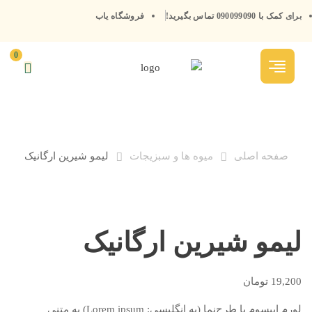
برای کمک با 090099090 تماس بگیرید!
فروشگاه یاب
0
صفحه اصلی
میوه ها و سبزیجات
لیمو شیرین ارگانیک
لیمو شیرین ارگانیک
19,200
تومان
لورم ایپسوم یا طرح‌نما (به انگلیسی: Lorem ipsum) به متنی