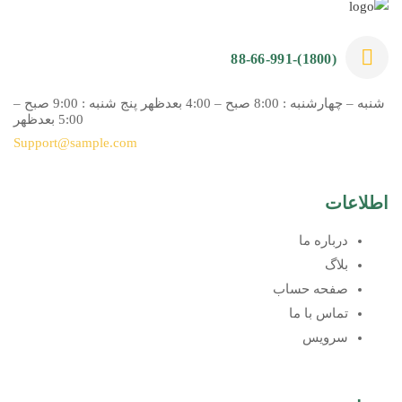
(1800)-88-66-991
شنبه – چهارشنبه : 8:00 صبح – 4:00 بعدظهر پنج شنبه : 9:00 صبح –
5:00 بعدظهر
Support@sample.com
اطلاعات
درباره ما
بلاگ
صفحه حساب
تماس با ما
سرویس