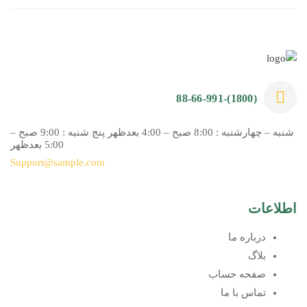
(1800)-88-66-991
شنبه – چهارشنبه : 8:00 صبح – 4:00 بعدظهر پنج شنبه : 9:00 صبح –
5:00 بعدظهر
Support@sample.com
اطلاعات
درباره ما
بلاگ
صفحه حساب
تماس با ما