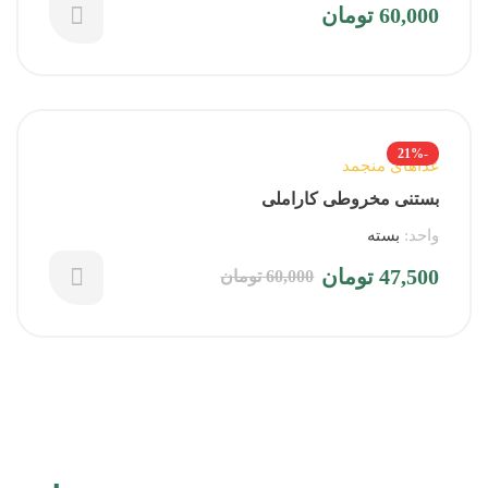
60,000
تومان
-21%
غذاهای منجمد
بستنی مخروطی کاراملی
واحد:
بسته
47,500
تومان
60,000
تومان