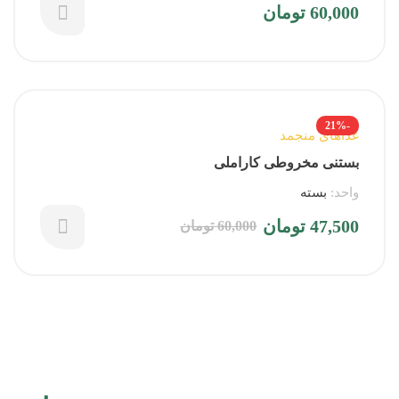
60,000
تومان
-21%
غذاهای منجمد
بستنی مخروطی کاراملی
واحد:
بسته
47,500
تومان
60,000
تومان