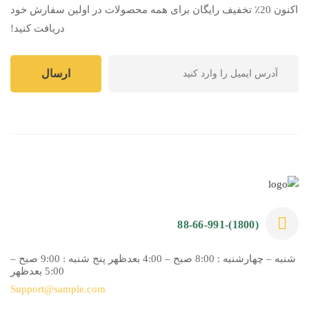
اکنون 20٪ تخفیف رایگان برای همه محصولات در اولین سفارش خود
دریافت کنید!
(1800)-88-66-991
شنبه – چهارشنبه : 8:00 صبح – 4:00 بعدظهر پنج شنبه : 9:00 صبح –
5:00 بعدظهر
Support@sample.com