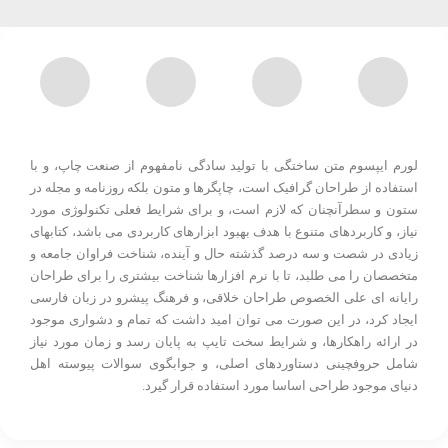
لورم ایپسوم متن ساختگی با تولید سادگی نامفهوم از صنعت چاپ، و با
استفاده از طراحان گرافیک است، چاپگرها و متون بلکه روزنامه و مجله در
ستون و سطرآنچنان که لازم است، و برای شرایط فعلی تکنولوژی مورد
نیاز، و کاربردهای متنوع با هدف بهبود ابزارهای کاربردی می باشد، کتابهای
زیادی در شصت و سه درصد گذشته حال و آینده، شناخت فراوان جامعه و
متخصصان را می طلبد، تا با نرم افزارها شناخت بیشتری را برای طراحان
رایانه ای علی الخصوص طراحان خلاقی، و فرهنگ پیشرو در زبان فارسی
ایجاد کرد، در این صورت می توان امید داشت که تمام و دشواری موجود
در ارائه راهکارها، و شرایط سخت تایپ به پایان رسد و زمان مورد نیاز
شامل حروفچینی دستاوردهای اصلی، و جوابگوی سوالات پیوسته اهل
دنیای موجود طراحی اساسا مورد استفاده قرار گیرد.