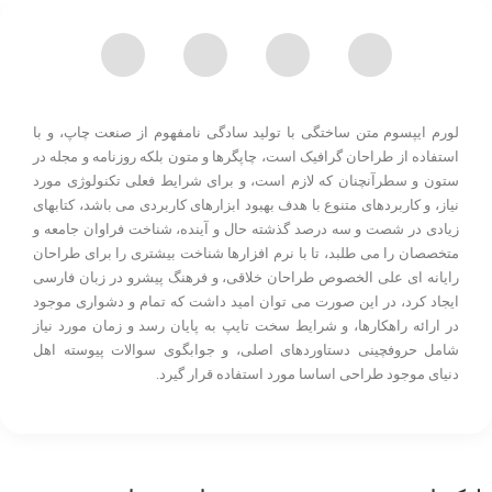
لورم ایپسوم متن ساختگی با تولید سادگی نامفهوم از صنعت چاپ، و با
استفاده از طراحان گرافیک است، چاپگرها و متون بلکه روزنامه و مجله در
ستون و سطرآنچنان که لازم است، و برای شرایط فعلی تکنولوژی مورد
نیاز، و کاربردهای متنوع با هدف بهبود ابزارهای کاربردی می باشد، کتابهای
زیادی در شصت و سه درصد گذشته حال و آینده، شناخت فراوان جامعه و
متخصصان را می طلبد، تا با نرم افزارها شناخت بیشتری را برای طراحان
رایانه ای علی الخصوص طراحان خلاقی، و فرهنگ پیشرو در زبان فارسی
ایجاد کرد، در این صورت می توان امید داشت که تمام و دشواری موجود
در ارائه راهکارها، و شرایط سخت تایپ به پایان رسد و زمان مورد نیاز
شامل حروفچینی دستاوردهای اصلی، و جوابگوی سوالات پیوسته اهل
دنیای موجود طراحی اساسا مورد استفاده قرار گیرد.