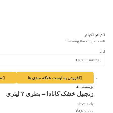
فیلتر
فیلتر
Showing the single result
افزودن به لیست علاقه مندی ها
ew
نوشیدنی ها
زنجبیل خشک کانادا – بطری ۲ لیتری
واحد:
تعداد
8,500
تومان