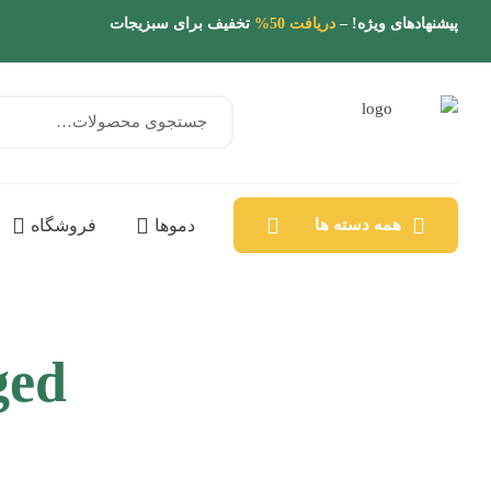
پیشنهادهای ویژه! –
دریافت 50%
تخفیف برای سبزیجات
همه دسته ها
دموها
فروشگاه
gged